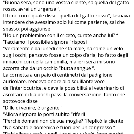
“Buona sera, sono una vostra cliente, sa quella del gatto
rosso, avrei un’urgenza “,
Il tono con il quale disse “quella del gatto rosso”, lasciava
intendere che avessimo solo lui come paziente, sai che
spasso; poi aggiunse
“Ho un problemino con il criceto, curate anche lui? “
“Facciamo il possibile signora “risposi.
“Veramente è da lunedì che sta male, ha come un velo
sugli occhi, pensavo fosse un colpo d’aria, ho fatto degli
impacchi con della camomilla, ma ieri sera mi sono
accorta che da un occhio “butta sangue “.
La cornetta a un paio di centimetri dal padiglione
auricolare, rendeva onore alla squillante voce
dell’interlocutrice, e dava la possibilità al veterinario di
ascoltare di lì a pochi passi la conversazione, tanto che
sottovoce disse:
“Dille di venire, è urgente “
“Allora signora lo porti subito “riferii
“Perchè domani non c’è sua moglie? “Replicò la cliente
“No sabato e domenica è fuori per un congresso “