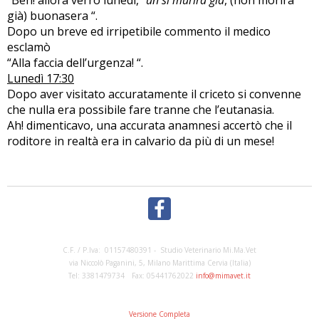
“Beh! allora verrò lunedì, “
un si murirà già
, (non morirà
già) buonasera “.
Dopo un breve ed irripetibile commento il medico
esclamò
“Alla faccia dell’urgenza! “.
Lunedì 17:30
Dopo aver visitato accuratamente il criceto si convenne
che nulla era possibile fare tranne che l’eutanasia.
Ah! dimenticavo, una accurata anamnesi accertò che il
roditore in realtà era in calvario da più di un mese!
C.F. / P.Iva: 01157480391 - Studio Veterinario Mi.Ma.Vet
via Niccolò Paganini, 5, Milano Marittima Cervia (Italia)
Tel: 3381479734 Fax: 05441762022
info@mimavet.it
Versione Completa