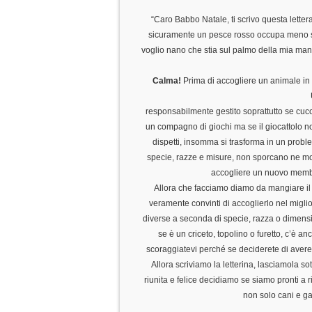
“Caro Babbo Natale, ti scrivo questa lettera
sicuramente un pesce rosso occupa meno spazi
voglio nano che stia sul palmo della mia manin
Calma!
Prima di accogliere un animale in 
responsabilmente gestito soprattutto se cucc
un compagno di giochi ma se il giocattolo non
dispetti, insomma si trasforma in un proble
specie, razze e misure, non sporcano ne m
accogliere un nuovo membro
Allora che facciamo diamo da mangiare il t
veramente convinti di accoglierlo nel migli
diverse a seconda di specie, razza o dimensio
se è un criceto, topolino o furetto, c’è a
scoraggiatevi perché se deciderete di avere
Allora scriviamo la letterina, lasciamola so
riunita e felice decidiamo se siamo pronti a r
non solo cani e gat