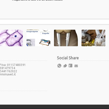
Social Share
/ P.Iva: 01157480391
3381479734
 05441762022
@mimavet.it