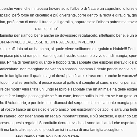
 perché vorrei che mi facessi trovare sotto l’albero di Natale un cagnolino, o forse 
o, però forse un cricetino è più divertente, corre dentro la ruota e gira, gira, gira
a, però torna di moda il furetto, e il gerbillo, oppure sotto l’albero potremmo trovar
o un topolino”.
famiglia pensiamoci bene anche se dovessero regalarcelo, riflettiamo bene, è un 
UN ANIMALE DEVE ESSERE UN PIACEVOLE IMPEGNO
iolo e affidato ad un bambino, al quale viene solitamente regalato a Natale!!! Per i
 piace più o si rompe iniziano i guai. Il vostro esserino è vivo quindi mangia, sporc
ma. Prima di ripensarci quando è troppo tardi, sappiate che esistono meravigliosi pe
ordicchiano, non mangiano ne vanno a spasso insomma l’ideale per chi non vuole
 in famiglia con il quale magari dovrà pianificare e trascorrere anche le vacanze!
opolino al serpentello, il pesce rosso al gatto e il coniglio al cane, e non ci pens
ore dei modi? Allora fate un lungo respiro e sappiate che un animale ha delle esig
ne: fare lunghe passeggiate se è un cane, tenere pulita la lettiera se è un gatto, co
nche il Veterinario, e per finire ricordiamoci del serpente che solitamente mangia pr
 al vostro fianco un prezioso e vero amico non esisteranno ostacoli e sarà una bel
tto l’albero, consideriamola un regalo importantissimo, il più prezioso, e quando tutt
icevere questo regalo!!! Soprattutto ricordatevi che ci sono tanti amici che aspettano
ti ma tante altre specie di piccoli amici in cerca di una famiglia accogliente.
Auguriamo a tutti voi un Buon Natale