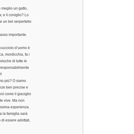
è meglio un gatto,
; e il coniglio? Lo
e un bel serpertello
passo importante.
l cucciolo d’uomo è
a, mordicchia, fa i
luche di tutte le
 responsabilmente
!!
iamo più? O siamo
enze ben precise e
sì come il giaciglio
ede vive. Ma non
lissima esperienza.
a la famiglia sarà
 di essere adottati,